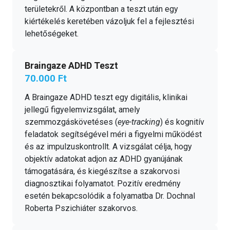
területekről. A központban a teszt után egy
kiértékelés keretében vázoljuk fel a fejlesztési
lehetőségeket.
Braingaze ADHD Teszt
70.000 Ft
A Braingaze ADHD teszt egy digitális, klinikai
jellegű figyelemvizsgálat, amely
szemmozgáskövetéses (
eye-tracking
) és kognitív
feladatok segítségével méri a figyelmi működést
és az impulzuskontrollt. A vizsgálat célja, hogy
objektív adatokat adjon az ADHD gyanújának
támogatására, és kiegészítse a szakorvosi
diagnosztikai folyamatot. Pozitív eredmény
esetén bekapcsolódik a folyamatba Dr. Dochnal
Roberta Pszichiáter szakorvos.