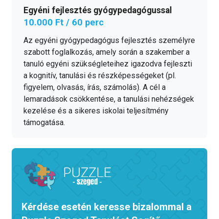
Egyéni fejlesztés gyógypedagógussal
10.000 Ft / 60 perc
Az egyéni gyógypedagógus fejlesztés személyre
szabott foglalkozás, amely során a szakember a
tanuló egyéni szükségleteihez igazodva fejleszti
a kognitív, tanulási és részképességeket (pl.
figyelem, olvasás, írás, számolás). A cél a
lemaradások csökkentése, a tanulási nehézségek
kezelése és a sikeres iskolai teljesítmény
támogatása.
Kérdése esetén keresse bizalommal a