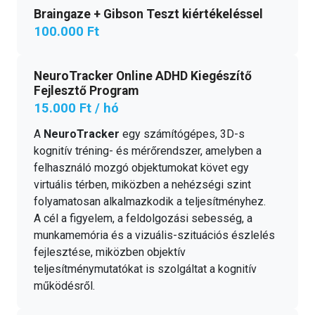
Braingaze + Gibson Teszt kiértékeléssel
100.000 Ft
NeuroTracker Online ADHD Kiegészítő
Fejlesztő Program
15.000 Ft / hó
A
NeuroTracker
egy számítógépes, 3D-s
kognitív tréning- és mérőrendszer, amelyben a
felhasználó mozgó objektumokat követ egy
virtuális térben, miközben a nehézségi szint
folyamatosan alkalmazkodik a teljesítményhez.
A cél a figyelem, a feldolgozási sebesség, a
munkamemória és a vizuális-szituációs észlelés
fejlesztése, miközben objektív
teljesítménymutatókat is szolgáltat a kognitív
működésről.